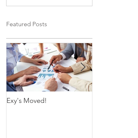
Featured Posts
Exy's Moved!
Exy's Launch