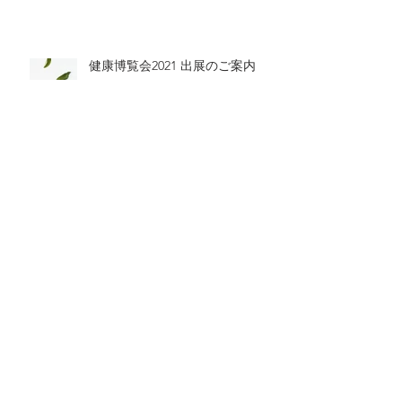
健康博覧会2021 出展のご案内
【限定販売】ラグジュアリーカー
ド会員様限定・プレミアムエッセ
ンシャルオイル販売開始のお知ら
せ
年末年始の営業のご案内（2020-
2021）
Archive