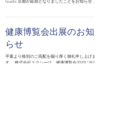
Gusto 京都が延期となりましたことをお知らせい
たします。 ご来場をご予定されておりましたお取
引様に関してはご不便・ご心配をおかけいたしま
す。...
健康博覧会出展のお知
らせ
平素より格別のご高配を賜り厚く御礼申し上げま
す。 株式会社エクシーは、健康博覧会2020に出展
する運びとなったことをお知らせいたします。 健
康博覧会は、38年目の開催を迎える、「健康」分
野で国内最大のビジネストレードショーです。健
康に関連する製品・サービスが広く展示され、国...
EXY CO., LTD © 2026 ALL RIGHTS
RESERVED