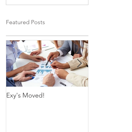
Featured Posts
Exy's Moved!
Exy's Launch