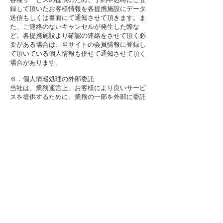
録して頂いたお客様情報を各提携施設にデータ
送信もしくは書面にて通知させて頂きます。ま
た、ご連絡のないキャンセルが発生した際な
ど、各提携施設より確認の連絡をさせて頂く必
要がある場合は、当サイトの会員情報に登録し
て頂いている個人情報も併せて通知させて頂く
場合があります。
６．個人情報処理の外部委託
当社は、業務運営上、お客様により良いサービ
スを提供するために、業務の一部を外部に委託
することがあります。その際に業務委託先に個
人情報を預けることがあります。この場合、十
分な個人情報の保護の水準を満たしている委託
先を選定し、個人情報の保護に関する委託契約
を締結すると共に、委託先に対する管理・監督
を徹底いたします。
７．クッキーの使用及びスマートフォンアプリ
内での位置情報等について
当社のウェブサイトでは、お客様により便利に
サイトを利用していただくために、クッキー(ウ
ェブサーバがお客様のコンピュータを識別する
業界標準の技術)を使用して、当社や提携先の最
適なコンテンツ、広告、各種サービスのご案内