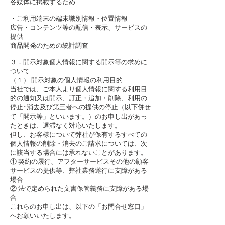
各媒体に掲載するため
・ご利用端末の端末識別情報・位置情報
広告・コンテンツ等の配信・表示、サービスの
提供
商品開発のための統計調査
３．開示対象個人情報に関する開示等の求めに
ついて
（１） 開示対象の個人情報の利用目的
当社では、ご本人より個人情報に関する利用目
的の通知又は開示、訂正・追加・削除、利用の
停止･消去及び第三者への提供の停止（以下併せ
て「開示等」といいます。）のお申し出があっ
たときは、遅滞なく対応いたします。
但し、お客様について弊社が保有するすべての
個人情報の削除・消去のご請求については、次
に該当する場合には承れないことがあります。
① 契約の履行、アフターサービスその他の顧客
サービスの提供等、弊社業務遂行に支障がある
場合
② 法で定められた文書保管義務に支障がある場
合
これらのお申し出は、以下の「お問合せ窓口」
へお願いいたします。