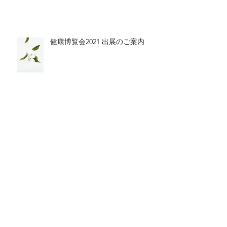
健康博覧会2021 出展のご案内
【限定販売】ラグジュアリーカー
ド会員様限定・プレミアムエッセ
ンシャルオイル販売開始のお知ら
せ
年末年始の営業のご案内（2020-
2021）
Archive