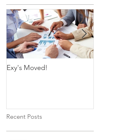
Exy's Moved!
Exy's Launch
Recent Posts